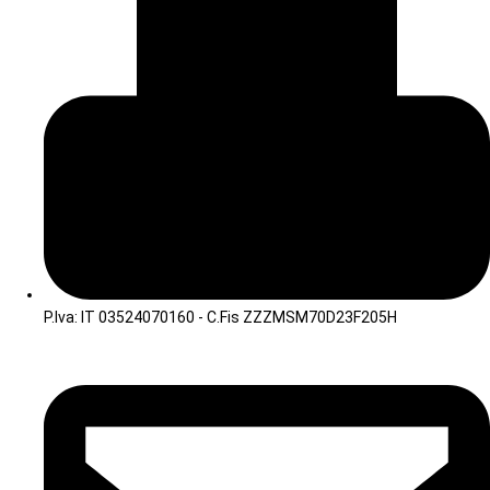
P.Iva: IT 03524070160 - C.Fis ZZZMSM70D23F205H