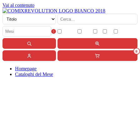
Vai al contenuto
Disponibili
Variant
ITA
USA
JAP
!
Cerca
Ricerca avanzata
0
Account
Carrello
Homepage
Cataloghi del Mese